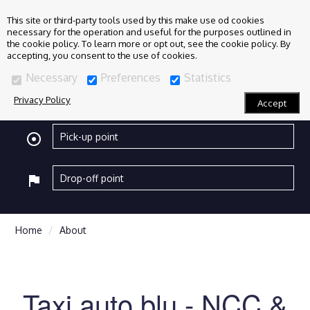
This site or third-party tools used by this make use od cookies
necessary for the operation and useful for the purposes outlined in
the cookie policy. To learn more or opt out, see the cookie policy. By
accepting, you consent to the use of cookies.
Necessary
Preferences
Statistics
Privacy Policy
Accept
adjust
flag
Home
About
Taxi auto blu - NCC &