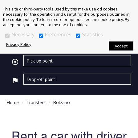
This site or third-party tools used by this make use od cookies
necessary for the operation and useful for the purposes outlined in
the cookie policy. To learn more or opt out, see the cookie policy. By
accepting, you consent to the use of cookies.
Necessary
Preferences
Statistics
Privacy Policy
Accept
adjust
flag
Home
Transfers
Bolzano
Rent a car with driver