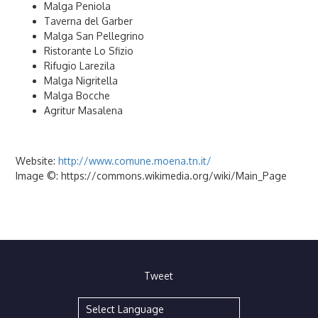
Malga Peniola
Taverna del Garber
Malga San Pellegrino
Ristorante Lo Sfizio
Rifugio Larezila
Malga Nigritella
Malga Bocche
Agritur Masalena
Website:
http://www.comune.moena.tn.it/
Image ©: https://commons.wikimedia.org/wiki/Main_Page
Tweet