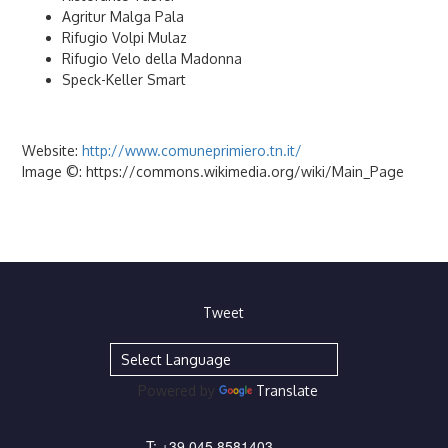
Agritur Malga Pala
Rifugio Volpi Mulaz
Rifugio Velo della Madonna
Speck-Keller Smart
Website:
http://www.comuneprimiero.tn.it/
Image ©: https://commons.wikimedia.org/wiki/Main_Page
Tweet
Powered by
Translate
T:
+39 045 8581403