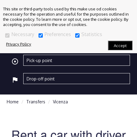
This site or third-party tools used by this make use od cookies
necessary for the operation and useful for the purposes outlined in
the cookie policy. To learn more or opt out, see the cookie policy. By
accepting, you consent to the use of cookies.
Necessary
Preferences
Statistics
Privacy Policy
Accept
adjust
flag
Home
Transfers
Vicenza
Rent a car with driver