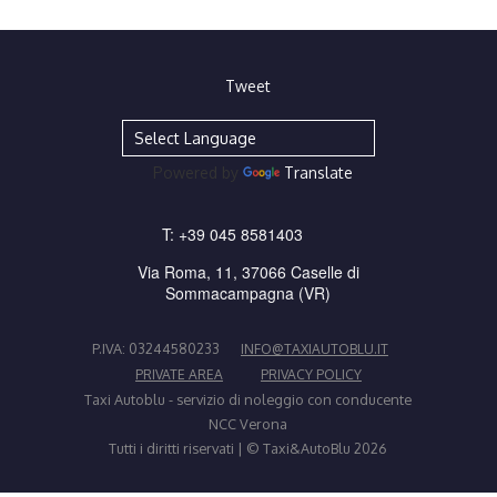
Tweet
Powered by
Translate
T:
+39 045 8581403
Via Roma, 11, 37066 Caselle di
Sommacampagna (VR)
P.IVA: 03244580233
INFO@TAXIAUTOBLU.IT
PRIVATE AREA
PRIVACY POLICY
Taxi Autoblu - servizio di noleggio con conducente
NCC Verona
Tutti i diritti riservati | © Taxi&AutoBlu 2026