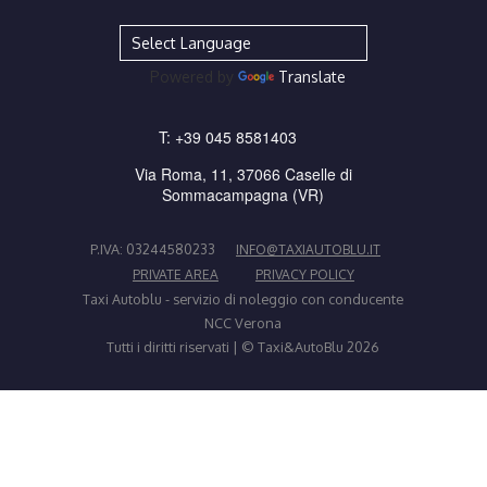
Powered by
Translate
T:
+39 045 8581403
Via Roma, 11, 37066 Caselle di
Sommacampagna (VR)
P.IVA: 03244580233
INFO@TAXIAUTOBLU.IT
PRIVATE AREA
PRIVACY POLICY
Taxi Autoblu - servizio di noleggio con conducente
NCC Verona
Tutti i diritti riservati | © Taxi&AutoBlu 2026