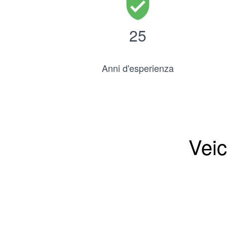
verified_user
25
Anni d'esperienza
Veic