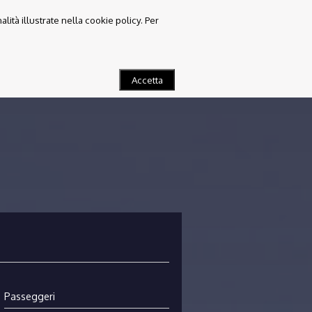
lità illustrate nella cookie policy. Per
I VEICOLI
FAQ
TERMINI E CONDIZIONI
CONTATTI
Accetta