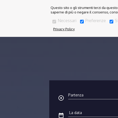
Questo sito o gli strumenti terzi da questo 
saperne di più o negare il consenso, consu
Necessari
Preferenze
S
Privacy Policy
adjust
date_range