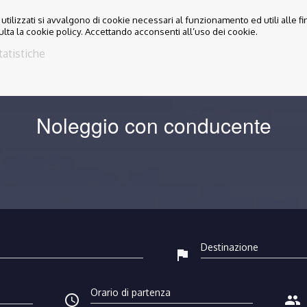
utilizzati si avvalgono di cookie necessari al funzionamento ed utili alle fina
HOME
POLITICA AZIENDALE
TRANSFERS
I NOSTR
lta la cookie policy. Accettando acconsenti all’uso dei cookie.
tatistiche
Noleggio con conducente
flag
access_time
people