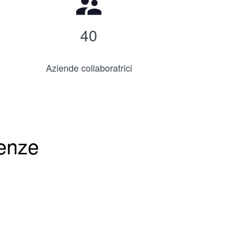
supervisor_account
40
Aziende collaboratrici
genze